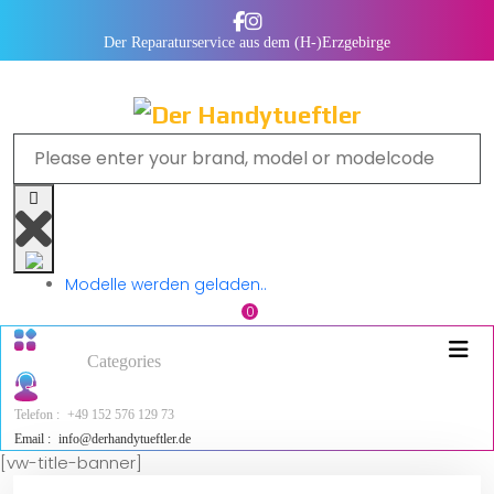
Der Reparaturservice aus dem (H-)Erzgebirge
Modelle werden geladen..
0
Categories
Telefon :
+49 152 576 129 73
Email :
info@derhandytueftler.de
[vw-title-banner]