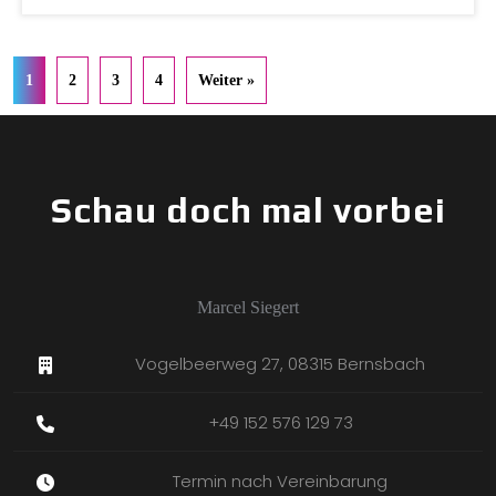
1
2
3
4
Weiter »
Schau doch mal vorbei
Marcel Siegert
Vogelbeerweg 27, 08315 Bernsbach
+49 152 576 129 73
Termin nach Vereinbarung